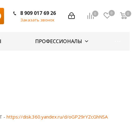
8 909 017 69 26
0
0
0
Заказать звонок
Ы
ПРОФЕССИОНАЛЫ
T -
https://disk.360.yandex.ru/d/oGP29rYZcGhNSA