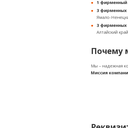
1 фирменный 
3 фирменных 
Ямало-Ненецки
3 фирменных 
Алтайский край
Почему 
Мы – надежная ко
Миссия компани
Реквизи