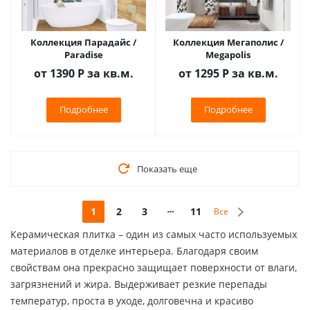
Коллекция Парадайс /
Коллекция Мегаполис /
Paradise
Megapolis
от 1390
Р
за кв.м.
от 1295
Р
за кв.м.
Подробнее
Подробнее
Показать еще
1
2
3
11
Все
Керамическая плитка – один из самых часто используемых
материалов в отделке интерьера. Благодаря своим
свойствам она прекрасно защищает поверхности от влаги,
загрязнений и жира. Выдерживает резкие перепады
температур, проста в уходе, долговечна и красиво